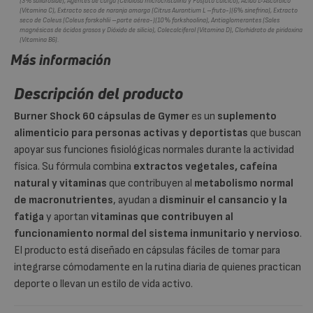
(3% salidróside), Agentes de carga (Celulosa microcristalina y Fosfato cálcico), Ácido L-Ascórbico
(Vitamina C), Extracto seco de naranja amarga (Citrus Aurantium L –fruto-)(6% sinefrina), Extracto
seco de Coleus (Coleus forskohlii –parte aérea-)(10% forkshoolina), Antiaglomerantes (Sales
magnésicas de ácidos grasos y Dióxido de silicio), Colecalciferol (Vitamina D), Clorhidrato de piridoxina
(Vitamina B6).
Más información
Descripción del producto
Burner Shock 60 cápsulas de Gymer
es un
suplemento
alimenticio para personas activas y deportistas
que buscan
apoyar sus funciones fisiológicas normales durante la actividad
física. Su fórmula combina
extractos vegetales, cafeína
natural y vitaminas
que contribuyen al
metabolismo normal
de macronutrientes
, ayudan a
disminuir el cansancio y la
fatiga
y aportan
vitaminas que contribuyen al
funcionamiento normal del sistema inmunitario y nervioso
.
El producto está diseñado en cápsulas fáciles de tomar para
integrarse cómodamente en la rutina diaria de quienes practican
deporte o llevan un estilo de vida activo.