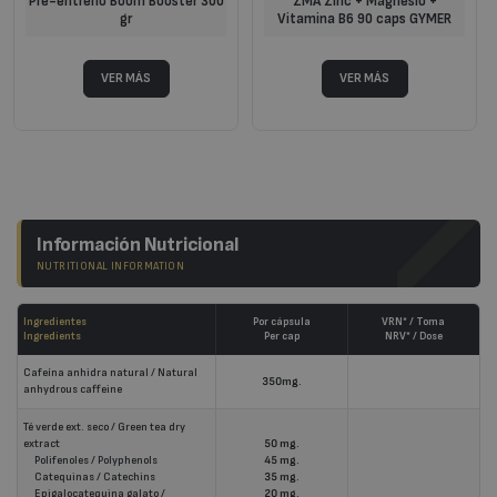
Pre-entreno Boom Booster 300
ZMA Zinc + Magnesio +
gr
Vitamina B6 90 caps GYMER
Información Nutricional
NUTRITIONAL INFORMATION
Ingredientes
Por cápsula
VRN* / Toma
Ingredients
Per cap
NRV* / Dose
Cafeína anhidra natural / Natural
350mg.
anhydrous caffeine
Té verde ext. seco / Green tea dry
extract
50 mg.
Polifenoles / Polyphenols
45 mg.
Catequinas / Catechins
35 mg.
Epigalocatequina galato /
20 mg.