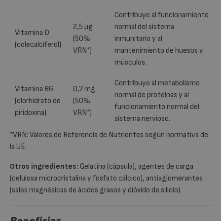
Contribuye al funcionamiento
2,5 µg
normal del sistema
Vitamina D
(50%
inmunitario y al
(colecalciferol)
VRN*)
mantenimiento de huesos y
músculos.
Contribuye al metabolismo
Vitamina B6
0,7 mg
normal de proteínas y al
(clorhidrato de
(50%
funcionamiento normal del
piridoxina)
VRN*)
sistema nervioso.
*VRN: Valores de Referencia de Nutrientes según normativa de
la UE.
Otros ingredientes:
Gelatina (cápsula), agentes de carga
(celulosa microcristalina y fosfato cálcico), antiaglomerantes
(sales magnésicas de ácidos grasos y dióxido de silicio).
Beneficios