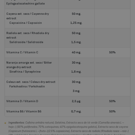
Epilogaalocatechins gallate
Cayena ext. seco / Cayenne dry
50 mg.
extract
Capsaicina / Capsaicin
1,25 mg.
Rodiola ext. seco / Rhodiola dry
50 mg.
extract
Salidroside / Salidroside
1,5 mg.
Vitamina C / Vitamin C
40 mg.
50%
Naranja amarga ext. seco / Bitter
30 mg.
orange dry extract
Sinefrina / Synephrine
1,8 mg.
Coleus ext. seco / Coleus dry extract
30 mg.
Forkshoolina / Forkshoolin
3 mg.
Vitamina D / Vitamin D
2,5 µg.
50%
Vitamina B6 / Vitamin B6
0,7 mg.
50%
Ingredientes:
Cafeína anhidra natural, Gelatina, Extracto seco de té verde (Camellia sinensis L –
hoja-) (90% polifenoles; 70% catequinas; 40% epigalocatequina galato), Extracto seco de cayena
(Capsicum frutescens L –fruto-)(2.5% capsaicina), Extracto seco de rodiola (Rhodiola rosea –raíz-)