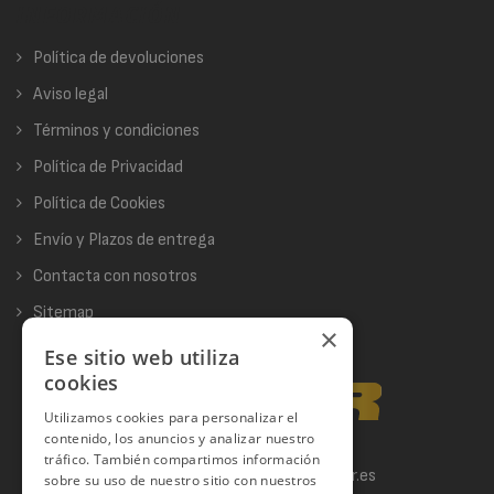
INFORMACIÓN
Política de devoluciones
Aviso legal
Términos y condiciones
Política de Privacidad
Política de Cookies
Envío y Plazos de entrega
Contacta con nosotros
Sitemap
×
Ese sitio web utiliza
cookies
Utilizamos cookies para personalizar el
contenido, los anuncios y analizar nuestro
tráfico. También compartimos información
624 63 46 25 -
info@gymer.es
sobre su uso de nuestro sitio con nuestros