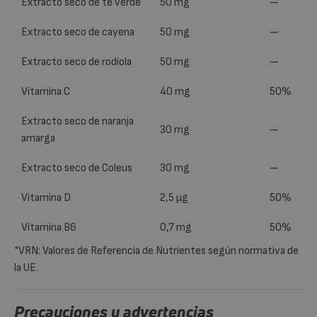
Extracto seco de té verde
50 mg
—
Extracto seco de cayena
50 mg
—
Extracto seco de rodiola
50 mg
—
Vitamina C
40 mg
50%
Extracto seco de naranja
30 mg
—
amarga
Extracto seco de Coleus
30 mg
—
Vitamina D
2,5 µg
50%
Vitamina B6
0,7 mg
50%
*VRN: Valores de Referencia de Nutrientes según normativa de
la UE.
Precauciones y advertencias