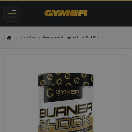
Quemadores
Quemagrasas Termogénico Burner Shock 60 caps