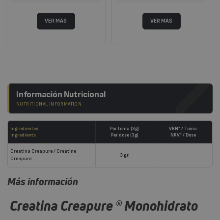
Información Nutricional
NUTRITIONAL INFORMATION
Ingredientes
Por toma (3g)
VRN* / Toma
Ingredients
Per dose (3g)
NRV* / Dose
Creatina Creapure / Creatine
3 gr.
Creapure
Más información
Creatina Creapure ® Monohidrato