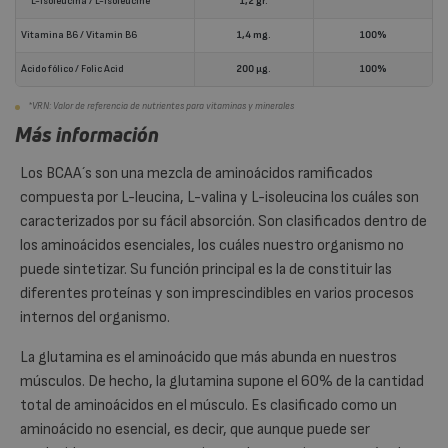
L-Isoleucina / L-Isoleucine
1,2 gr.
Vitamina B6 / Vitamin B6
1,4 mg.
100%
Ácido fólico / Folic Acid
200 µg.
100%
*VRN: Valor de referencia de nutrientes para vitaminas y minerales
Más información
Los BCAA´s son una mezcla de aminoácidos ramificados
compuesta por L-leucina, L-valina y L-isoleucina los cuáles son
caracterizados por su fácil absorción. Son clasificados dentro de
los aminoácidos esenciales, los cuáles nuestro organismo no
puede sintetizar. Su función principal es la de constituir las
diferentes proteínas y son imprescindibles en varios procesos
internos del organismo.
La glutamina es el aminoácido que más abunda en nuestros
músculos. De hecho, la glutamina supone el 60% de la cantidad
total de aminoácidos en el músculo. Es clasificado como un
aminoácido no esencial, es decir, que aunque puede ser