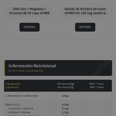
ZMA Zinc + Magnesio +
Aislado de Proteína de Suero
Vitamina B6 90 caps GYMER
GYMER ISO 100 1kg Vanilla &
Cookies Ice Cream
Información Nutricional
NUTRITIONAL INFORMATION
Ingredientes
Por toma (10g)
VRN* / Toma
Ingredients
Per dose (10g)
NRV* / Dose
L-Glutamina / L-Glutamine
4,8 gr.
Bcaa\'s 2.1.1
4,8 gr.
L-Leucina / L-Leucine
2,4 gr.
L-Valina / L-Valine
1,2 gr.