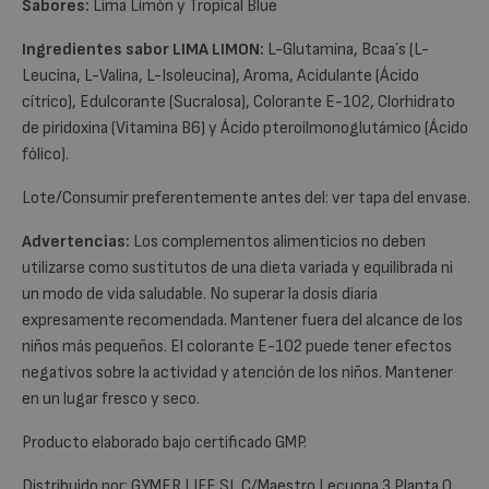
Sabores:
Lima Limón y Tropical Blue
Ingredientes sabor LIMA LIMON:
L-Glutamina, Bcaa´s (L-
Leucina, L-Valina, L-Isoleucina), Aroma, Acidulante (Ácido
cítrico), Edulcorante (Sucralosa), Colorante E-102, Clorhidrato
de piridoxina (Vitamina B6) y Ácido pteroilmonoglutámico (Ácido
fólico).
Lote/Consumir preferentemente antes del: ver tapa del envase.
Advertencias:
Los complementos alimenticios no deben
utilizarse como sustitutos de una dieta variada y equilibrada ni
un modo de vida saludable. No superar la dosis diaria
expresamente recomendada. Mantener fuera del alcance de los
niños más pequeños. El colorante E-102 puede tener efectos
negativos sobre la actividad y atención de los niños. Mantener
en un lugar fresco y seco.
Producto elaborado bajo certificado GMP.
Distribuido por: GYMER LIFE SL C/Maestro Lecuona 3 Planta 0