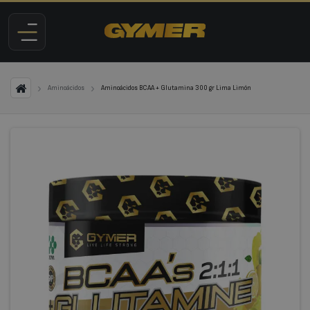
Aminoácidos
Aminoácidos BCAA + Glutamina 300 gr Lima Limón