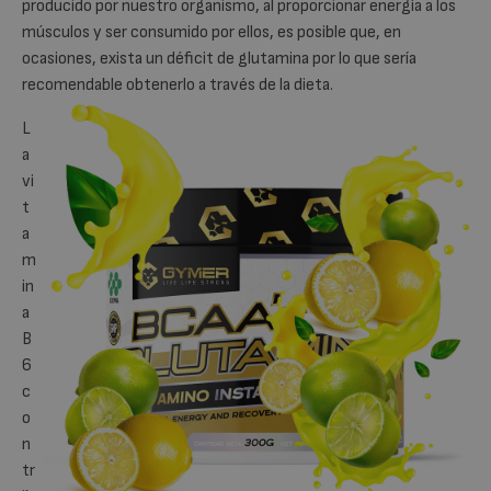
producido por nuestro organismo, al proporcionar energía a los
músculos y ser consumido por ellos, es posible que, en
ocasiones, exista un déficit de glutamina por lo que sería
recomendable obtenerlo a través de la dieta.
L
a
vi
t
a
m
in
a
B
6
c
o
n
tr